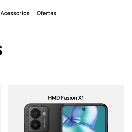
Acessórios
Ofertas
s
Smar
Telem
HMD Fusion X1
ivos
básic