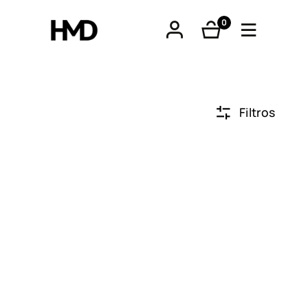
0
produtos
Filtros
tphones
óveis
os