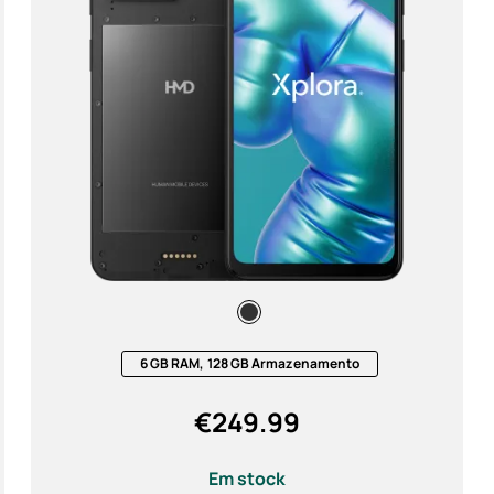
Acess
Ofert
6 GB RAM, 128 GB Armazenamento
€
249.99
Em stock