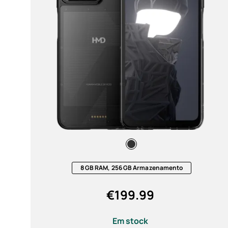
Autorreparação
Portugal
A partir de
Para
Carga
Compatible con carga de 33 W
(PD y QC) (2)
8 GB RAM, 256 GB Armazenamento
€
199.99
Cor
Em stock