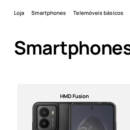
Loja
Smartphones
Telemóveis básicos
A minha conta
Smartphone
Sort by
Sobre
HMD Fusion
Reciclagem de disposit
Preço