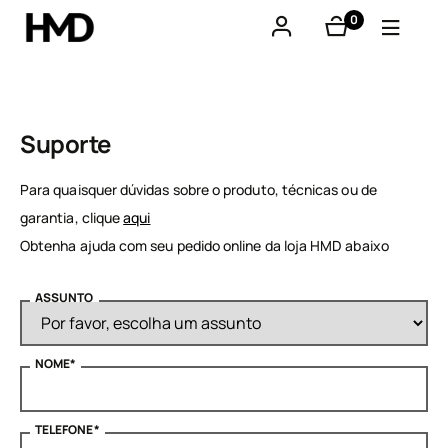
0
produtos
A minha conta
Smartphones
Suporte
Telemóveis básicos
Para quaisquer dúvidas sobre o produto, técnicas ou de
garantia, clique
aqui
Acessórios
Obtenha ajuda com seu pedido online da loja HMD abaixo
Ofertas
ASSUNTO
NOME
*
TELEFONE
*