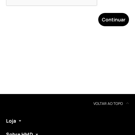
Continuar
Sobre
Reciclagem de dispositivos
Autorreparação
Portugal
VOLTAR AO TOPO
Loja
Sobre HMD