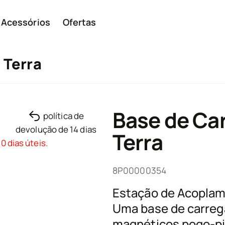
Acessórios
Ofertas
 Terra
Smar
Base de C
política de
devolução de 14 dias
Terra
0 dias úteis.
Telem
8P00000354
Estação de Acoplam
ivos
básic
Uma base de carreg
magnéticos pogo-pi