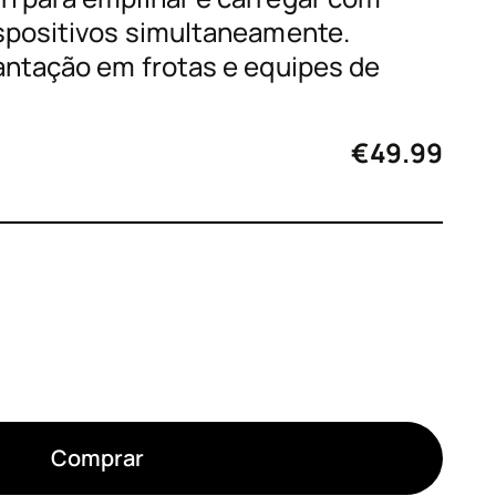
spositivos simultaneamente.
antação em frotas e equipes de
órios
€
49.99
as
Comprar