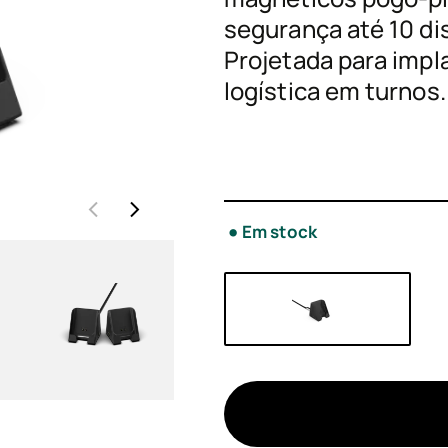
segurança até 10 di
Projetada para impl
Acess
logística em turnos.
Ofert
Em stock