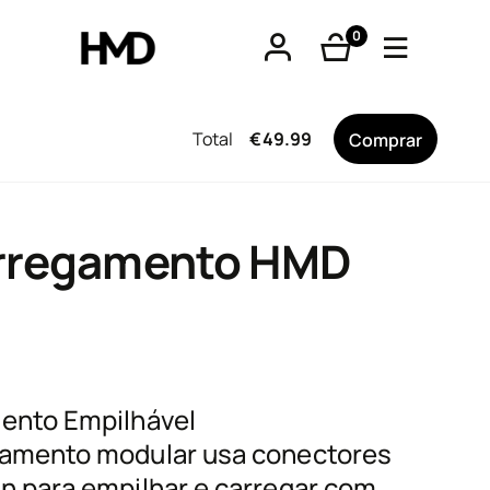
0
produtos
Total
€
49.99
Comprar
tphones
arregamento HMD
óveis
ento Empilhável
os
amento modular usa conectores
n para empilhar e carregar com