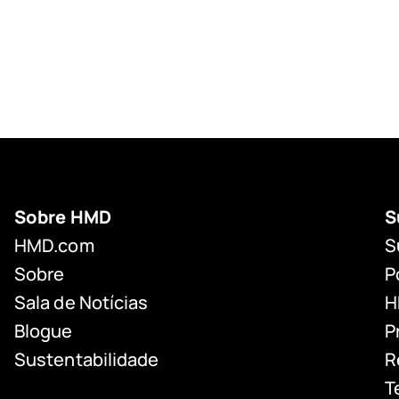
Sobre HMD
S
HMD.com
S
Sobre
P
Sala de Notícias
H
Blogue
P
Sustentabilidade
R
T