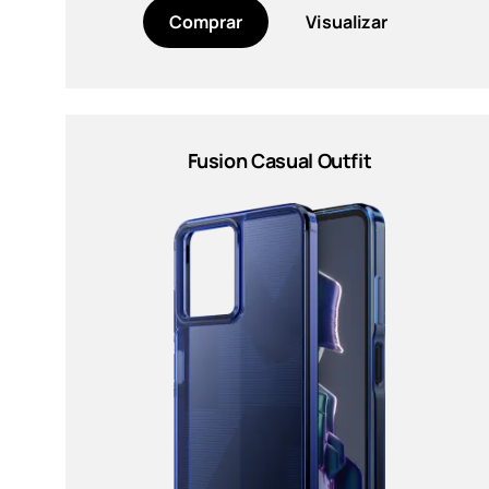
Black (2)
Comprar
Visualizar
Azul (1)
Verde (1)
Gris (1)
Fusion Casual Outfit
Indigo Blue (1)
Pink (3)
MAIS
Funciones
100% recycled PC, +60%
recycled TPU (2)
Hybrid ANC (Active Noise
Cancellation) ENC (Enviromental