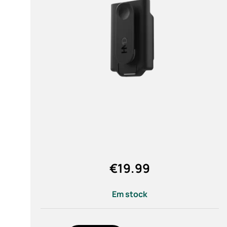
Autorreparação
Portugal
A partir de
Para
Marca
HMD (12)
€
19.99
Cor
Em stock
Noir (1)