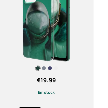
órios
as
€
19.99
Em stock