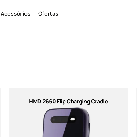
Acessórios
Ofertas
Smar
Telem
HMD 2660 Flip Charging Cradle
ivos
básic