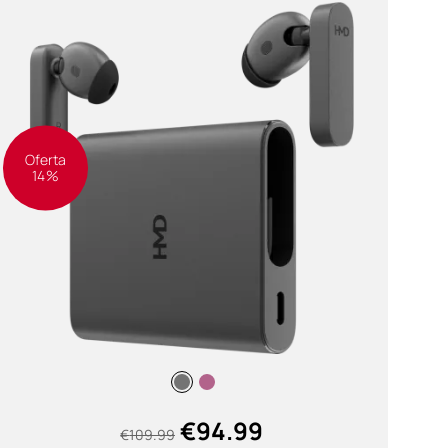
Oferta
14%
€
94.99
€
109.99