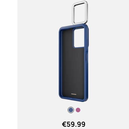
the action while gaming! (1)
MAIS
Bluetooth
5.4 (2)
Tipo de batería
Non Removable (2)
Peso
€
59.99