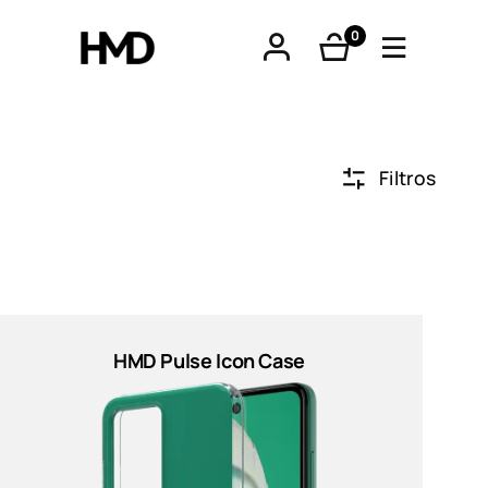
0
produtos
Filtros
tphones
óveis
HMD Pulse Icon Case
os