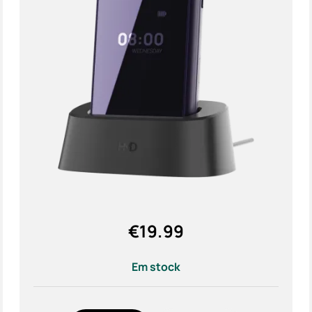
Acess
Ofert
€
19.99
Em stock