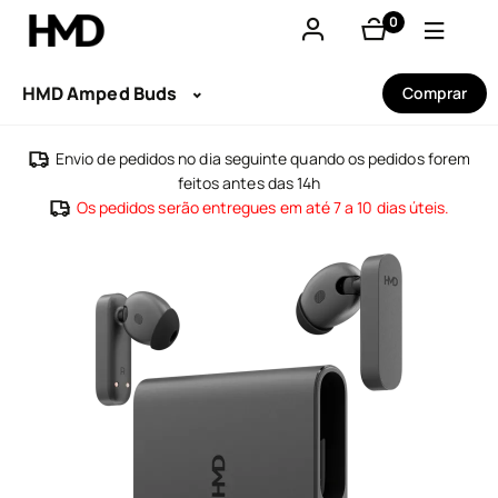
0
produtos
A minha conta
HMD Amped Buds
Comprar
Smartphones
Envio de pedidos no dia seguinte quando os pedidos forem
feitos antes das 14h
Telemóveis básicos
Os pedidos serão entregues em até 7 a 10 dias úteis.
Acessórios
Ofertas