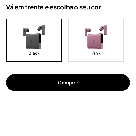
Vá em frente e escolha o seu
cor
Black
Pink
Comprar
Sobre
Reciclagem de dispositivos
Autorreparação
Portugal