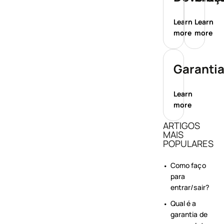
Learn
Learn
more
more
Garanti
Learn
more
ARTIGOS
MAIS
POPULARES
Como faço
para
entrar/sair?
Qual é a
garantia de