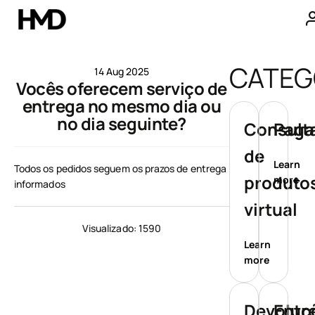
A minha conta
CATEG
14 Aug 2025
Vocês oferecem serviço de
Smartphones
entrega no mesmo dia ou
no dia seguinte?
Telemóveis básicos
Consult
Paga
de
Acessórios
Learn
Todos os pedidos seguem os prazos de entrega
produtos
more
informados
Ofertas
virtual
Visualizado: 1590
Learn
more
Devoluç
Entr