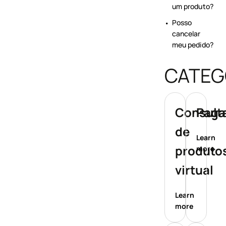
um produto?
Posso
cancelar
meu pedido?
CATEG
Consult
Paga
de
Learn
produtos
more
virtual
Learn
more