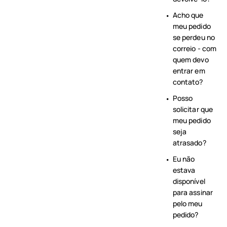
Acho que
meu pedido
se perdeu no
correio - com
quem devo
entrar em
contato?
Posso
solicitar que
meu pedido
seja
atrasado?
Eu não
estava
disponível
para assinar
pelo meu
pedido?