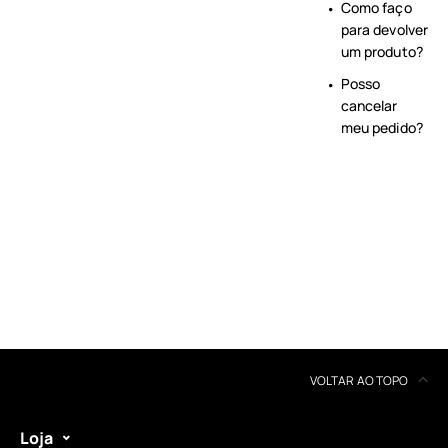
Como faço
para devolver
um produto?
Posso
cancelar
meu pedido?
VOLTAR AO TOPO
Loja