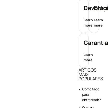
Devoluç
Entr
Learn
Learn
more
more
Garanti
Learn
more
ARTIGOS
MAIS
POPULARES
Como faço
para
entrar/sair?
Qual é a