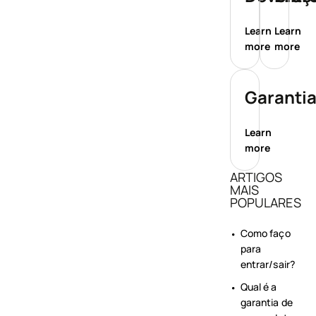
Learn
Learn
more
more
Garanti
Learn
more
ARTIGOS
MAIS
POPULARES
Como faço
para
entrar/sair?
Qual é a
garantia de