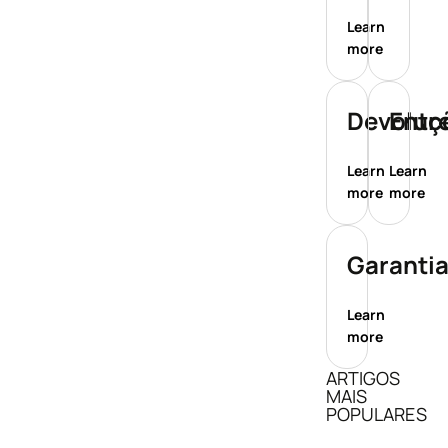
Learn
more
Devoluç
Entr
Learn
Learn
more
more
Garanti
Learn
more
ARTIGOS
MAIS
POPULARES