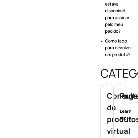
estava
disponível
para assinar
pelo meu
pedido?
Como faço
para devolver
um produto?
CATEG
Consult
Paga
de
Learn
produtos
more
virtual