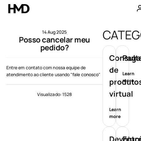
A minha conta
CATEG
14 Aug 2025
Posso cancelar meu
Smartphones
pedido?
Telemóveis básicos
Consult
Paga
Entre em contato com nossa equipe de
de
Acessórios
Learn
atendimento ao cliente usando
"fale conosco"
produtos
more
Ofertas
virtual
Visualizado: 1528
Learn
more
Devoluç
Entr