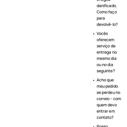
danificado.
Como faço
para
devolvê-lo?
Vocês
oferecem
serviço de
entrega no
mesmo dia
ou no dia
seguinte?
Acho que
meu pedido
se perdeu no
correio - com
quem devo
entrar em
contato?
Posso