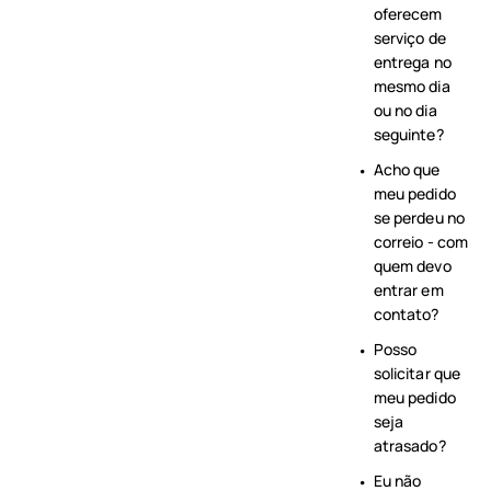
oferecem
serviço de
entrega no
mesmo dia
ou no dia
seguinte?
Acho que
meu pedido
se perdeu no
correio - com
quem devo
entrar em
contato?
Posso
solicitar que
meu pedido
seja
atrasado?
Eu não