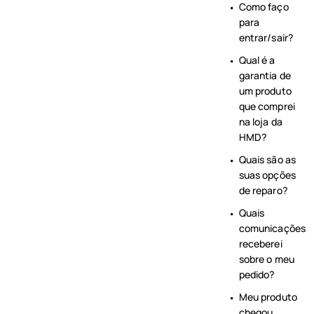
Como faço
para
entrar/sair?
Qual é a
garantia de
um produto
que comprei
na loja da
HMD?
Quais são as
suas opções
de reparo?
Quais
comunicações
receberei
sobre o meu
pedido?
Meu produto
chegou