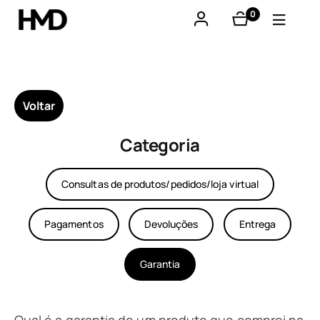
0
produtos
A minha conta
Smartphones
Voltar
Telemóveis básicos
Categoria
Acessórios
Consultas de produtos/pedidos/loja virtual
Ofertas
Pagamentos
Devoluções
Entrega
Garantia