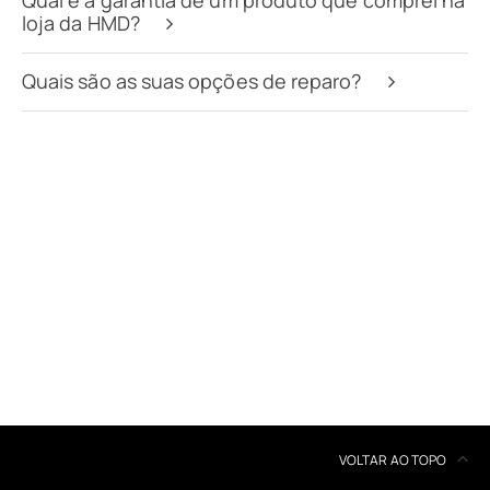
Qual é a garantia de um produto que comprei na
loja da HMD?
Quais são as suas opções de reparo?
Sobre
Reciclagem de dispositivos
Autorreparação
Portugal
VOLTAR AO TOPO