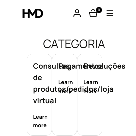
0
produtos
CATEGORIA
Consultas
Pagamentos
Devoluções
tphones
de
Learn
Learn
produtos/pedidos/loja
more
more
óveis
virtual
Learn
os
more