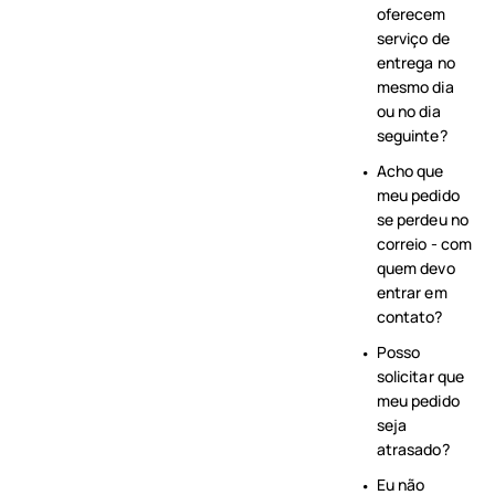
oferecem
serviço de
entrega no
mesmo dia
ou no dia
seguinte?
Acho que
meu pedido
se perdeu no
correio - com
quem devo
entrar em
contato?
Posso
solicitar que
meu pedido
seja
atrasado?
Eu não