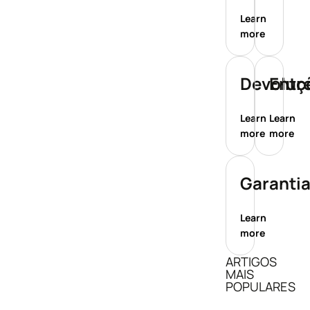
Learn
more
Devoluç
Entr
Learn
Learn
more
more
Garanti
Learn
more
ARTIGOS
MAIS
POPULARES