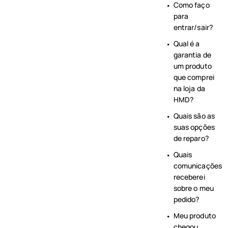
Como faço
para
entrar/sair?
Qual é a
garantia de
um produto
que comprei
na loja da
HMD?
Quais são as
suas opções
de reparo?
Quais
comunicações
receberei
sobre o meu
pedido?
Meu produto
chegou