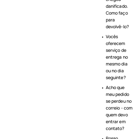
danificado.
Como faço
para
devolvê-lo?
Vocês
oferecem
serviço de
entrega no
mesmo dia
ou no dia
seguinte?
Acho que
meu pedido
se perdeu no
correio - com
quem devo
entrar em
contato?
Posso