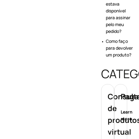
estava
disponível
para assinar
pelo meu
pedido?
Como faço
para devolver
um produto?
CATEG
Consult
Paga
de
Learn
produtos
more
virtual