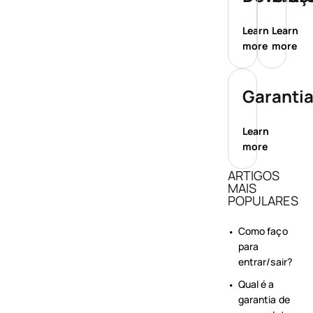
Learn
Learn
more
more
Garanti
Learn
more
ARTIGOS
MAIS
POPULARES
Como faço
para
entrar/sair?
Qual é a
garantia de