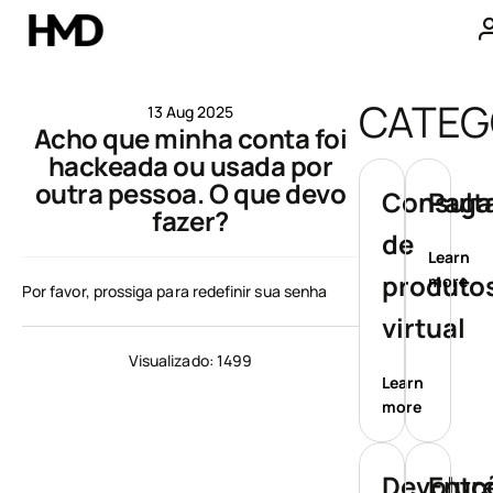
A minha conta
CATEG
13 Aug 2025
Acho que minha conta foi
Smartphones
hackeada ou usada por
outra pessoa. O que devo
Telemóveis básicos
Consult
Paga
fazer?
de
Acessórios
Learn
produtos
more
Por favor, prossiga para redefinir sua senha
Ofertas
virtual
Visualizado: 1499
Learn
more
Devoluç
Entr