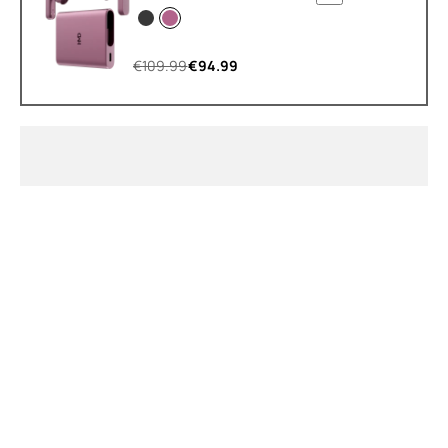
€
109.99
€
94.99
Sobre
Reciclagem de dispositivos
Autorreparação
Portugal