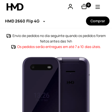
0
produtos
A minha conta
HMD 2660 Flip 4G
Comprar
Smartphones
Envio de pedidos no dia seguinte quando os pedidos forem
feitos antes das 14h
Telemóveis básicos
Os pedidos serão entregues em até 7 a 10 dias úteis.
Acessórios
Ofertas