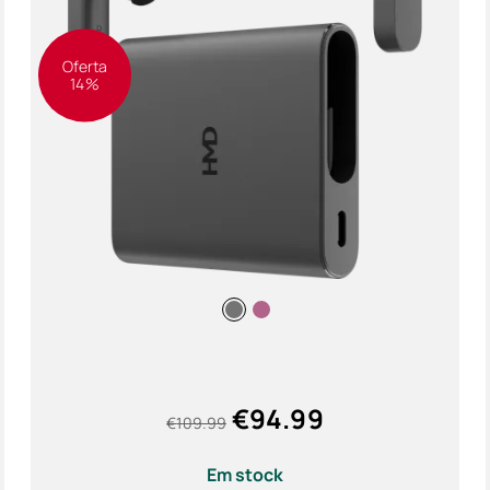
Acess
Oferta
14%
Ofert
€
94.99
€
109.99
Em stock