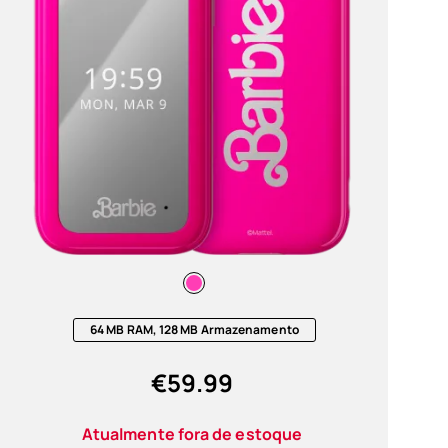
órios
as
64 MB RAM, 128 MB Armazenamento
€
59.99
Atualmente fora de estoque