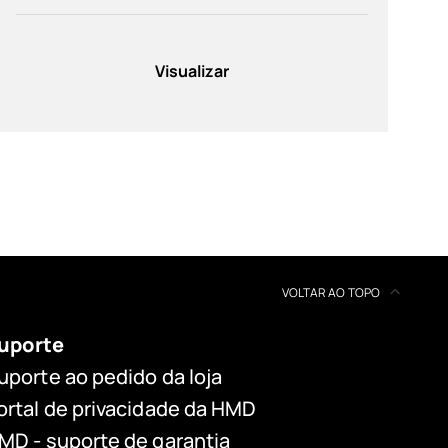
Visualizar
VOLTAR AO TOPO
uporte
uporte ao pedido da loja
ortal de privacidade da HMD
MD - suporte de garantia