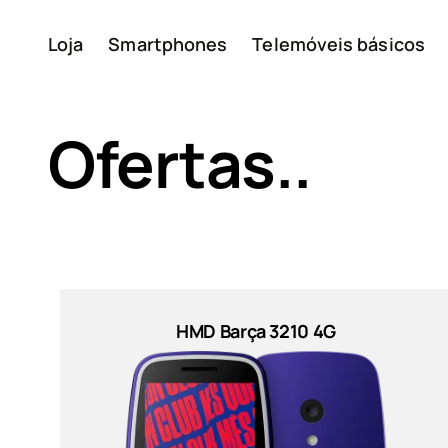
Loja
Smartphones
Telemóveis básicos
A minha conta
Ofertas..
Sort by
Sobre
HMD Barça 3210 4G
Reciclagem de disposit
Palavras-chave