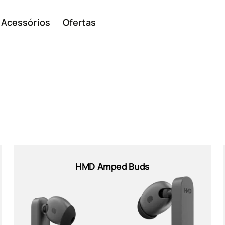
Acessórios
Ofertas
Smar
Telem
HMD Amped Buds
ivos
básic