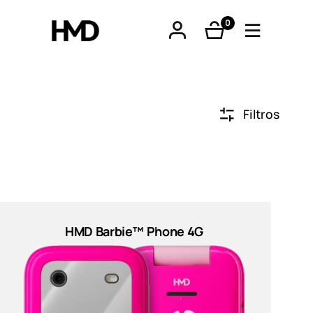
0
produtos
Filtros
tphones
óveis
HMD Barbie™ Phone 4G
os