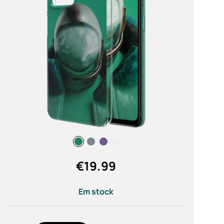
órios
as
€
19.99
Em stock