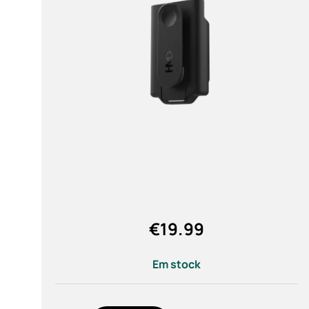
Autorreparação
Portugal
A partir de
Para
Marca
HMD (12)
€
19.99
Cor
Em stock
Noir (1)