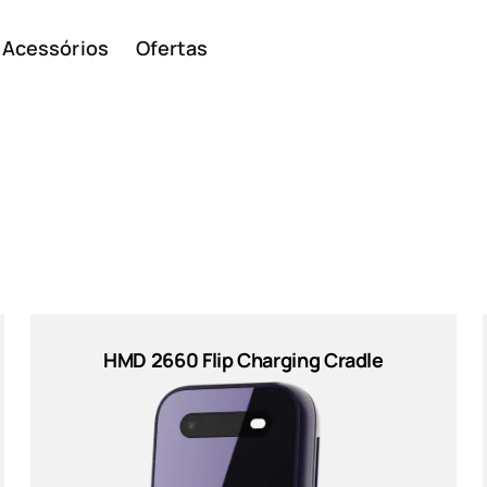
Acessórios
Ofertas
Smar
Telem
HMD 2660 Flip Charging Cradle
ivos
básic