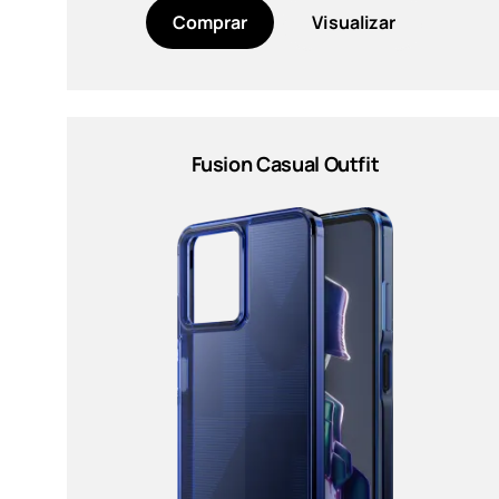
Black (2)
Comprar
Visualizar
Azul (1)
Verde (1)
Gris (1)
Fusion Casual Outfit
Indigo Blue (1)
Pink (3)
MAIS
Funciones
100% recycled PC, +60%
recycled TPU (2)
Hybrid ANC (Active Noise
Cancellation) ENC (Enviromental