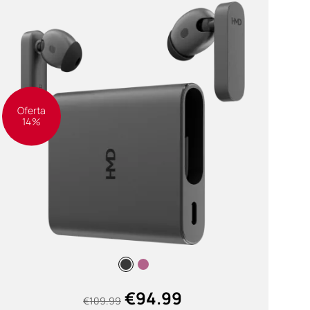
Oferta
14%
€
94.99
€
109.99