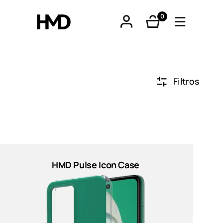
0
produtos
Filtros
tphones
óveis
HMD Pulse Icon Case
os