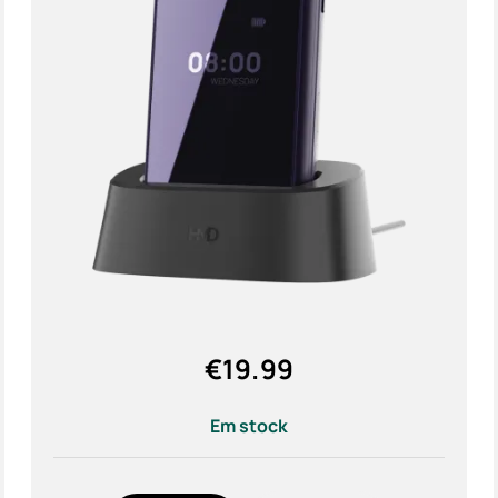
Acess
Ofert
€
19.99
Em stock