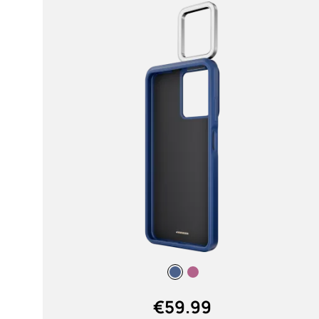
the action while gaming! (1)
MAIS
Bluetooth
5.4 (2)
Tipo de batería
Non Removable (2)
Peso
€
59.99