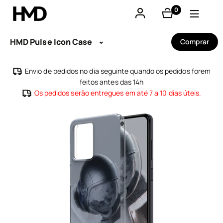
0
produtos
A minha conta
HMD Pulse Icon Case
Comprar
Smartphones
Envio de pedidos no dia seguinte quando os pedidos forem
feitos antes das 14h
Telemóveis básicos
Os pedidos serão entregues em até 7 a 10 dias úteis.
Acessórios
Ofertas