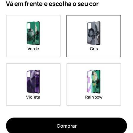
Vá em frente e escolha o seu
cor
Verde
Gris
Violeta
Rainbow
Comprar
Sobre