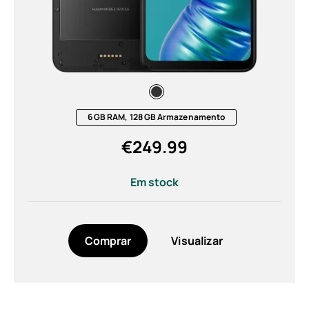
Noir (1)
Resolución
HD+ (720 x 1612) (1)
6 GB RAM, 128 GB Armazenamento
Submeter
€
249.99
Em stock
Comprar
Visualizar
Sobre