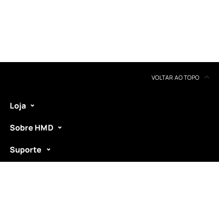
Reciclagem de dispositivos
Autorreparação
Portugal
VOLTAR AO TOPO
Loja
Sobre HMD
Suporte
A HMD Shop é operada pela
Exertis Ireland Limited
.