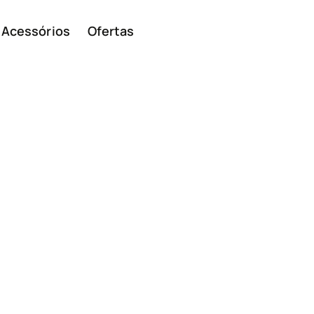
Acessórios
Ofertas
Smar
Telem
ivos
básic