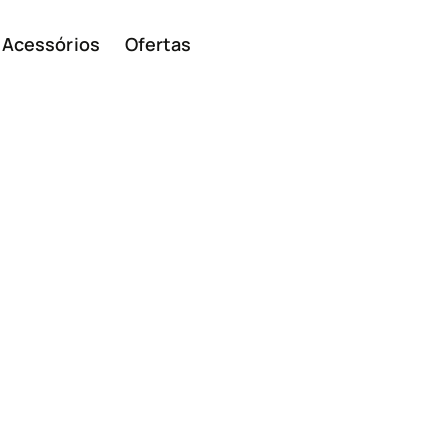
Acessórios
Ofertas
Smar
Telem
ivos
básic