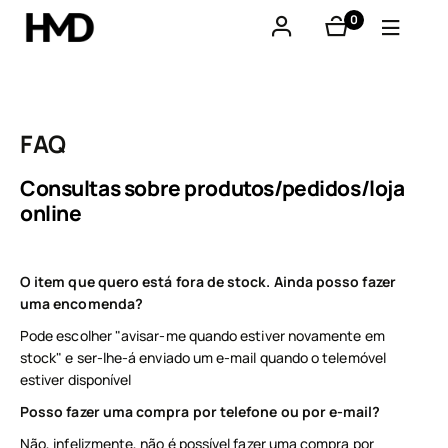
0
produtos
A minha conta
Smartphones
FAQ
Telemóveis básicos
Consultas sobre produtos/pedidos/loja
online
Acessórios
Ofertas
O item que quero está fora de stock. Ainda posso fazer
uma encomenda?
Pode escolher "avisar-me quando estiver novamente em
stock" e ser-lhe-á enviado um e-mail quando o telemóvel
estiver disponível
Posso fazer uma compra por telefone ou por e-mail?
Não, infelizmente, não é possível fazer uma compra por