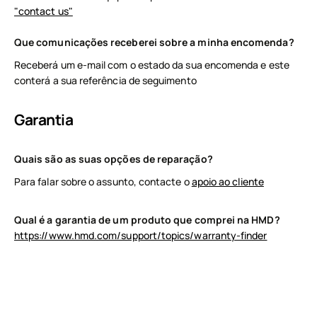
"contact us"
Que comunicações receberei sobre a minha encomenda?
Sobre
Receberá um e-mail com o estado da sua encomenda e este
conterá a sua referência de seguimento
Reciclagem de dispositivos
Autorreparação
Garantia
Portugal
Quais são as suas opções de reparação?
Para falar sobre o assunto, contacte o
apoio ao cliente
Qual é a garantia de um produto que comprei na HMD?
https://www.hmd.com/support/topics/warranty-finder